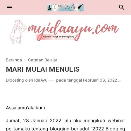
Beranda
›
Catatan Belajar
Catatan Belajar
MARI MULAI MENULIS
Diposting oleh
IdaAyu
pada tanggal
Februari 03, 2022
Po
Public Health
Travelling & Kuliner
Assalamu'alaikum....
Jumat, 28 Januari 2022 lalu aku mengikuti webinar
pertamaku tentang blogging berjudul "2022 Blogging